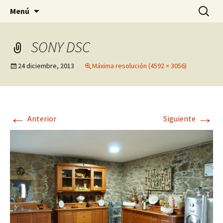
Pagina sobre licores,viño, cervexa, sidra,
Saltar
Buscar:
Quintasnovas
Menú
al
receitas, fotografia, agricultura, informatica,
contenido
linux e outras afeccións
SONY DSC
24 diciembre, 2013
Máxima resolución (4592 × 3056)
←
→
Anterior
Siguiente