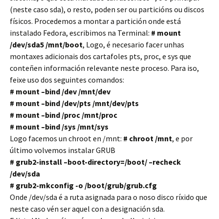
(neste caso sda), o resto, poden ser ou particións ou discos
físicos. Procedemos a montar a partición onde está
instalado Fedora, escribimos na Terminal:
#
mount
/dev/sda5 /mnt/boot
, Logo, é necesario facer unhas
montaxes adicionais dos cartafoles pts, proc, e sys que
conteñen información relevante neste proceso. Para iso,
feixe uso dos seguintes comandos:
# mount –bind /dev /mnt/dev
# mount –bind /dev/pts /mnt/dev/pts
# mount –bind /proc /mnt/proc
# mount –bind /sys /mnt/sys
Logo facemos un chroot en /mnt:
# chroot /mnt
, e por
último volvemos instalar GRUB
# grub2-install –boot-directory=/boot/ –recheck
/dev/sda
# grub2-mkconfig -o /boot/grub/grub.cfg
Onde /dev/sda é a ruta asignada para o noso disco ríxido que
neste caso vén ser aquel con a designación sda.