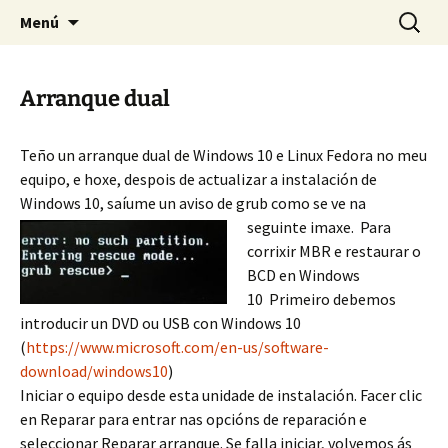
Pagina sobre licores,viño, cervexa, sidra,
Saltar
Buscar:
Quintasnovas
Menú
al
receitas, fotografia, agricultura, informatica,
contenido
linux e outras afeccións
Arranque dual
Teño un arranque dual de Windows 10 e Linux Fedora no meu
equipo, e hoxe, despois de actualizar a instalación de
Windows 10, saíume un aviso de grub como se ve na
seguinte imaxe.
Para
corrixir MBR e restaurar o
BCD en Windows
10 Primeiro debemos
introducir un DVD ou USB con Windows 10
(
https://www.microsoft.com/en-us/software-
download/windows10
)
Iniciar o equipo desde esta unidade de instalación. Facer clic
en Reparar para entrar nas opcións de reparación e
seleccionar Reparar arranque. Se falla iniciar, volvemos ás