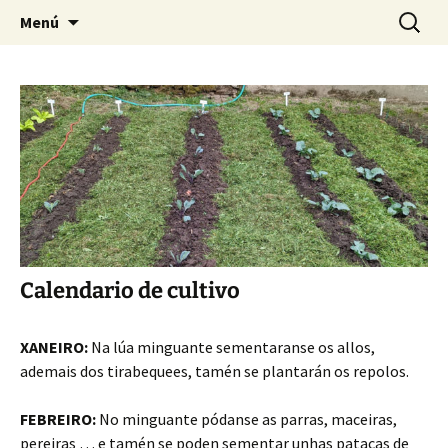
Pagina sobre licores,viño, cervexa, sidra,
Saltar
Buscar:
Quintasnovas
Menú
al
receitas, fotografia, agricultura, informatica,
contenido
linux e outras afeccións
Calendario de cultivo
XANEIRO:
Na lúa minguante sementaranse os allos,
ademais dos tirabequees, tamén se plantarán os repolos.
FEBREIRO:
No minguante pódanse as parras, maceiras,
pereiras … e tamén se poden sementar unhas patacas de