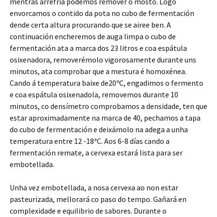
mentras arrefría podemos remover o mosto. Logo
envorcamos o contido da pota no cubo de fermentación
dende certa altura procurando que se airee ben. A
continuación encheremos de auga limpa o cubo de
fermentación ata a marca dos 23 litros e coa espátula
osixenadora, removerémolo vigorosamente durante uns
minutos, ata comprobar que a mestura é homoxénea.
Cando á temperatura baixe de20ºC, engadimos o fermento
e coa espátula osixenadola, removemos durante 10
minutos, co densímetro comprobamos a densidade, ten que
estar aproximadamente na marca de 40, pechamos a tapa
do cubo de fermentación e deixámolo na adega a unha
temperatura entre 12 -18ªC. Aos 6-8 días cando a
fermentación remate, a cervexa estará lista para ser
embotellada.
Unha vez embotellada, a nosa cervexa ao non estar
pasteurizada, mellorará co paso do tempo. Gañará en
complexidade e equilibrio de sabores. Durante o