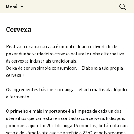
Pagina sobre licores,viño, cervexa, sidra,
Saltar
Buscar:
Quintasnovas
Menú
al
receitas, fotografia, agricultura, informatica,
contenido
linux e outras afeccións
Cervexa
Realizar cervexa na casa é un xeito doado e divertido de
gozar dunha verdadeira cervexa natural e unha alternativa
ás cervexas industriais tradicionais.
Deixa de ser un simple consumidor… Elabora a túa propia
cervexa!!
Os ingredientes básicos son: auga, cebada malteada, lúpulo
e fermento.
O primeiro e máis importante é a limpeza de cada un dos
utensilios que van estar en contacto coa cervexa. E despois
poñemos a quentar 20 cl de auga 15 minutos, botámola nun
vaso e deixámola ata que se arrefríe a 27ºC, espolvoreamos