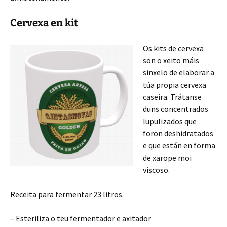
Cervexa en kit
Os kits de cer
vexa
son o xeito máis
sinxelo de elaborar a
túa propia cervexa
caseira. Trátanse
duns concentrados
lupulizados
que
foron deshidratados
e que están en forma
de xarope moi
viscoso.
Receita para fermentar 23 litros.
– Esteriliza o teu fermentador e axitador