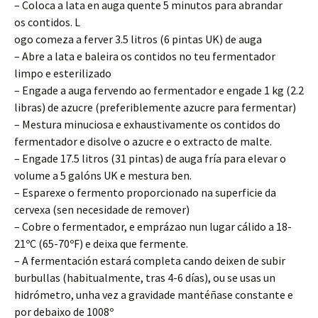
– Coloca a lata en auga quente 5 minutos para abrandar
os contidos. L
ogo comeza a ferver 3.5 litros (6 pintas
UK
) de auga
– Abre a lata e baleira os contidos no teu fermentador
limpo e esterilizado
– Engade a auga fervendo ao fermentador e engade 1 kg (2.2
libras) de azucre (preferiblemente azucre para fermentar)
– Mestura minuciosa e exhaustivamente os contidos do
fermentador e disolve o azucre e o extracto de malte.
– Engade 17.5 litros (31 pintas) de auga fría para elevar o
volume a 5 galóns
UK
e mestura ben.
– Esparexe o fermento proporcionado na superficie da
cervexa (sen necesidade de remover)
– Cobre o fermentador, e emprázao nun lugar cálido a
18-
21ºC
(
65-70ºF
) e deixa que fermente.
– A fermentación estará completa cando deixen de subir
burbullas (habitualmente, tras 4-6 días), ou se usas un
hidrómetro, unha vez a gravidade mantéñase constante e
por debaixo de 1008º