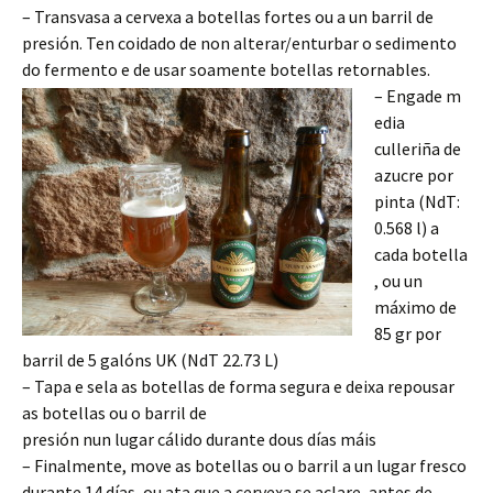
– Transvasa a cervexa a botellas fortes ou a un barril de
presión. Ten coidado de non alterar/enturbar o sedimento
do fermento e de usar soamente botellas retornables.
– Engade m
edia
culleriña de
azucre por
pinta (NdT:
0.568 l) a
cada botella
, ou un
máximo
de
85 gr por
barril de 5 galóns
UK
(NdT 22.73 L)
– Tapa e sela as botellas de forma segura e deixa repousar
as botellas ou o barril de
presión nun lugar cálido durante dous días máis
– Finalmente, move as botellas ou o barril a un lugar fresco
durante 14 días, ou ata que a cervexa se aclare, antes de