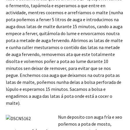
o fermento, tapámola e esperamos a que entre en
actividade, mentres cocemos e arrefriamos o malte (nunha
pota poñemos a ferver 5 litros de auga e introducimos na
auga dous latas de malte durante 15 minutos, cando a auga
empece a ferver, quitámola do lume e envorcamos noutra
pota a metade de auga fervendo. Abrimos as latas de malte
e cunha culler mesturamos o contido das latas na metade
de auga fervendo, removemos ata que este totalmente
disolta e volvemos poñer a pota ao lume durante 10
minutos sen deixar de remover, para evitar que se nos
pegue. Enchemos coa auga que deixamos na outra pota as
latas de malte, poñemos nunha delas a bolsa perforada de
lúpulo e esperamos 15 minutos. Sacamos a bolsa e
engadimos a auga das latas á pota onde está a cocer o
malte).
Nun deposito con auga fría e xeo
poñemos a pota de mosto,