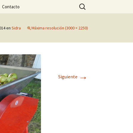
rmatica, linux e outras afeccións
Buscar:
Contacto
o San Marco
014
en
Sidra
Máxima resolución (3000 × 2250)
→
Siguiente