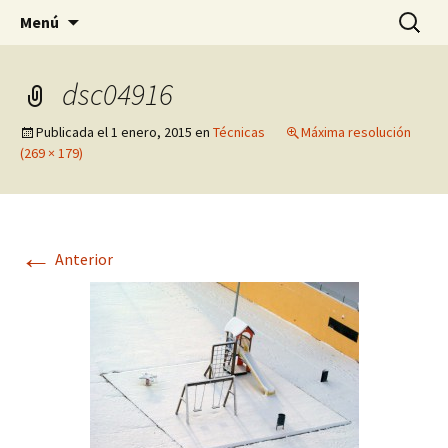
Pagina sobre licores,viño, cervexa, sidra,
Saltar
Buscar:
Quintasnovas
Menú
al
receitas, fotografia, agricultura, informatica,
contenido
linux e outras afeccións
dsc04916
Publicada el
1 enero, 2015
en
Técnicas
Máxima resolución
(269 × 179)
←
Anterior