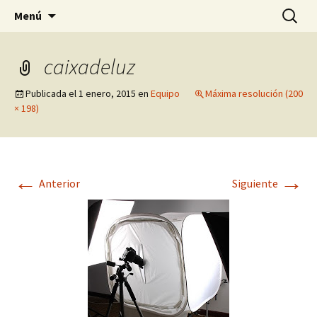
Pagina sobre licores,viño, cervexa, sidra,
Saltar
Buscar:
Quintasnovas
Menú
al
receitas, fotografia, agricultura, informatica,
contenido
linux e outras afeccións
caixadeluz
Publicada el
1 enero, 2015
en
Equipo
Máxima resolución (200
× 198)
←
→
Anterior
Siguiente