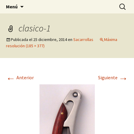
Pagina sobre licores,viño, cervexa, sidra,
Saltar
Buscar:
Quintasnovas
Menú
al
receitas, fotografia, agricultura, informatica,
contenido
linux e outras afeccións
clasico-1
Publicada el
25 diciembre, 2014
en
Sacarrollas
Máxima
resolución (185 × 377)
←
→
Anterior
Siguiente