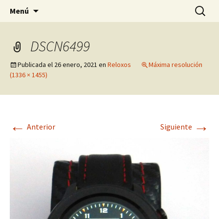
Pagina sobre licores,viño, cervexa, sidra,
Saltar
Buscar:
Quintasnovas
Menú
al
receitas, fotografia, agricultura, informatica,
contenido
linux e outras afeccións
DSCN6499
Publicada el
26 enero, 2021
en
Reloxos
Máxima resolución
(1336 × 1455)
←
→
Anterior
Siguiente