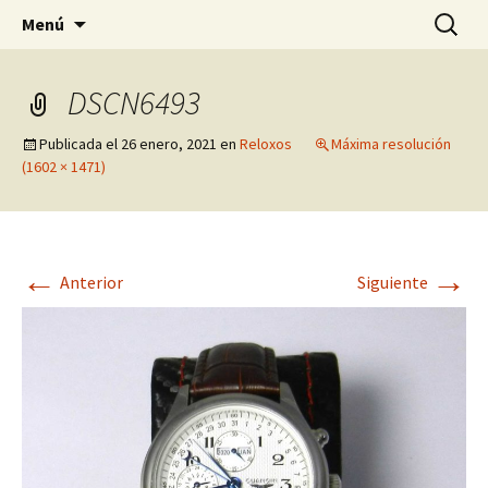
Pagina sobre licores,viño, cervexa, sidra,
Saltar
Buscar:
Quintasnovas
Menú
al
receitas, fotografia, agricultura, informatica,
contenido
linux e outras afeccións
DSCN6493
Publicada el
26 enero, 2021
en
Reloxos
Máxima resolución
(1602 × 1471)
←
→
Anterior
Siguiente