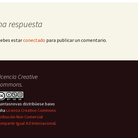
Kdenlive
na respuesta
debes estar
conectado
para publicar un comentario.
icencia Creative
ommons.
uintasnovas distribúese baixo
nha
Licenza Creative Commons
tribución Non Comercial
ompartir Igual 4.0 Internacional
.