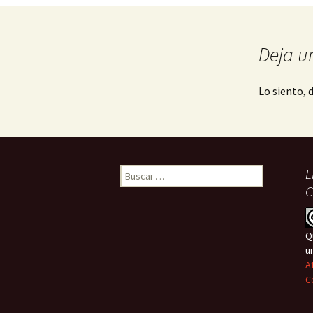
Deja u
Lo siento, 
Buscar:
L
C
Q
u
A
C