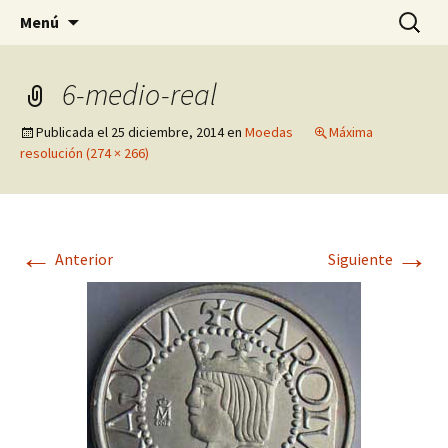
Pagina sobre licores,viño, cervexa, sidra,
Saltar
Buscar:
Quintasnovas
Menú
al
receitas, fotografia, agricultura, informatica,
contenido
linux e outras afeccións
6-medio-real
Publicada el
25 diciembre, 2014
en
Moedas
Máxima
resolución (274 × 266)
←
→
Anterior
Siguiente