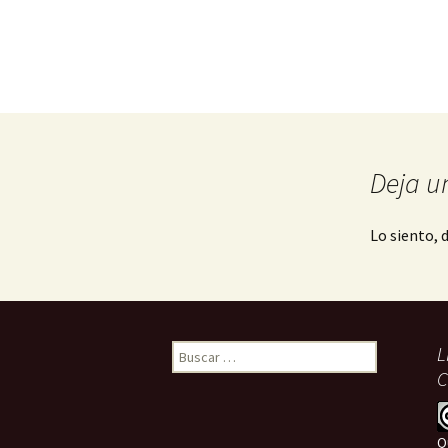
Deja u
Lo siento, 
Buscar:
L
C
Q