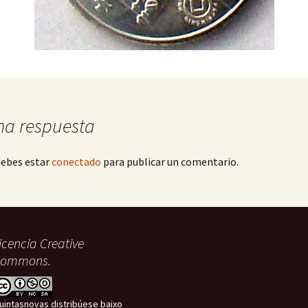
Kdenlive
na respuesta
debes estar
conectado
para publicar un comentario.
icencia Creative
ommons.
uintasnovas distribúese baixo