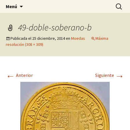
Pagina sobre licores,viño, cervexa, sidra,
Saltar
Buscar:
Quintasnovas
Menú
al
receitas, fotografia, agricultura, informatica,
contenido
linux e outras afeccións
49-doble-soberano-b
Publicada el
25 diciembre, 2014
en
Moedas
Máxima
resolución (308 × 309)
←
→
Anterior
Siguiente