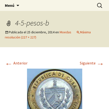
Pagina sobre licores,viño, cervexa, sidra,
Saltar
Buscar:
Quintasnovas
Menú
al
receitas, fotografia, agricultura, informatica,
contenido
linux e outras afeccións
4-5-pesos-b
Publicada el
25 diciembre, 2014
en
Moedas
Máxima
resolución (227 × 227)
←
→
Anterior
Siguiente