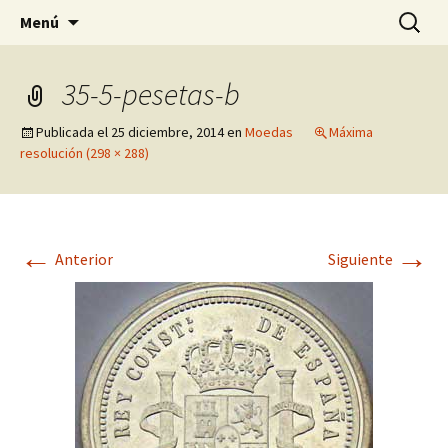
Pagina sobre licores,viño, cervexa, sidra,
Saltar
Buscar:
Quintasnovas
Menú
al
receitas, fotografia, agricultura, informatica,
contenido
linux e outras afeccións
35-5-pesetas-b
Publicada el
25 diciembre, 2014
en
Moedas
Máxima
resolución (298 × 288)
←
→
Anterior
Siguiente