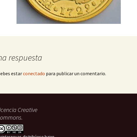
Kdenlive
na respuesta
debes estar
conectado
para publicar un comentario.
icencia Creative
ommons.
uintasnovas distribúese baixo