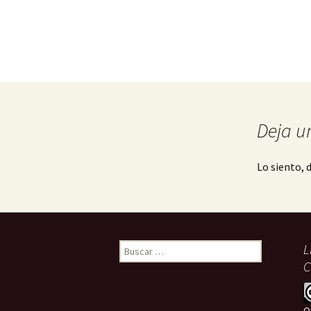
Deja u
Lo siento, 
Buscar:
L
C
Q