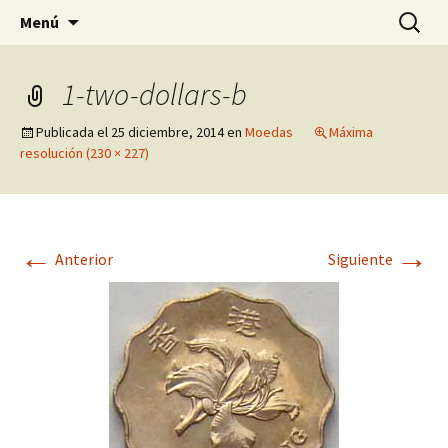
Pagina sobre licores,viño, cervexa, sidra,
Saltar
Buscar:
Quintasnovas
Menú
al
receitas, fotografia, agricultura, informatica,
contenido
linux e outras afeccións
1-two-dollars-b
Publicada el
25 diciembre, 2014
en
Moedas
Máxima
resolución (230 × 227)
←
→
Anterior
Siguiente