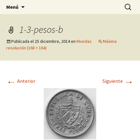
Pagina sobre licores,viño, cervexa, sidra,
Saltar
Buscar:
Quintasnovas
Menú
al
receitas, fotografia, agricultura, informatica,
contenido
linux e outras afeccións
1-3-pesos-b
Publicada el
25 diciembre, 2014
en
Moedas
Máxima
resolución (168 × 164)
←
→
Anterior
Siguiente