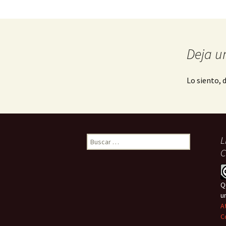
Deja u
Lo siento, 
Buscar:
L
C
Q
u
A
C