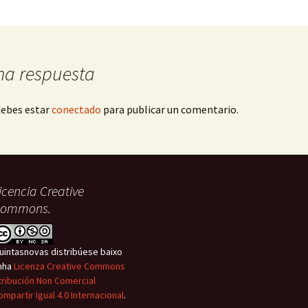
Kdenlive
na respuesta
debes estar
conectado
para publicar un comentario.
icencia Creative
ommons.
uintasnovas distribúese baixo
nha
Licenza Creative Commons
tribución Non Comercial
ompartir Igual 4.0 Internacional
.