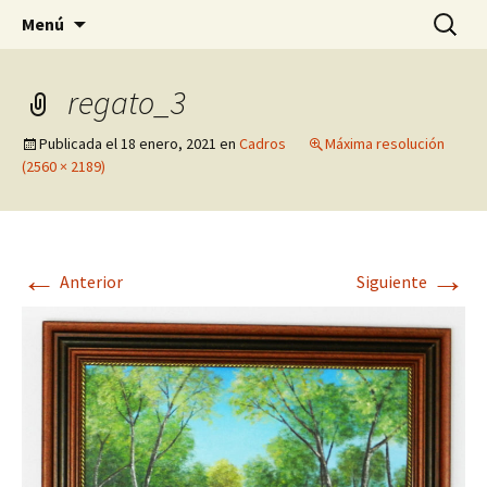
Pagina sobre licores,viño, cervexa, sidra,
Saltar
Buscar:
Quintasnovas
Menú
al
receitas, fotografia, agricultura, informatica,
contenido
linux e outras afeccións
regato_3
Publicada el
18 enero, 2021
en
Cadros
Máxima resolución
(2560 × 2189)
←
→
Anterior
Siguiente