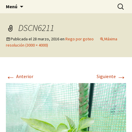
Pagina sobre licores,viño, cervexa, sidra,
Saltar
Buscar:
Quintasnovas
Menú
al
receitas, fotografia, agricultura, informatica,
contenido
linux e outras afeccións
DSCN6211
Publicada el
28 marzo, 2016
en
Rego por goteo
Máxima
resolución (3000 × 4000)
←
→
Anterior
Siguiente