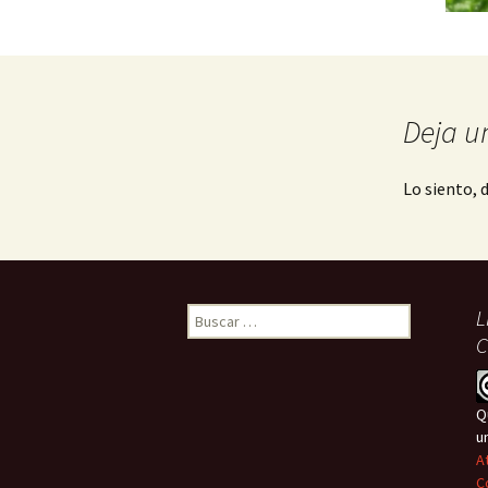
Deja u
Lo siento, 
Buscar:
L
C
Q
u
A
C