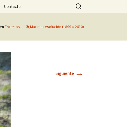
rmatica, linux e outras afeccións
Buscar:
Contacto
do San Marco
en
Enxertos
Máxima resolución (1899 × 2610)
→
Siguiente