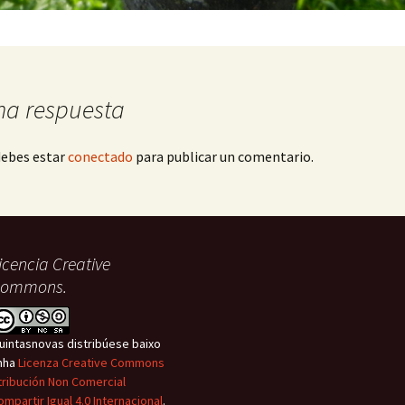
na respuesta
debes estar
conectado
para publicar un comentario.
icencia Creative
ommons.
uintasnovas distribúese baixo
nha
Licenza Creative Commons
tribución Non Comercial
ompartir Igual 4.0 Internacional
.